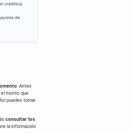
n crediticia
mayores de
momento
. Antes
r el monto que
 Así puedes tomar
rás
consultar los
pre la información