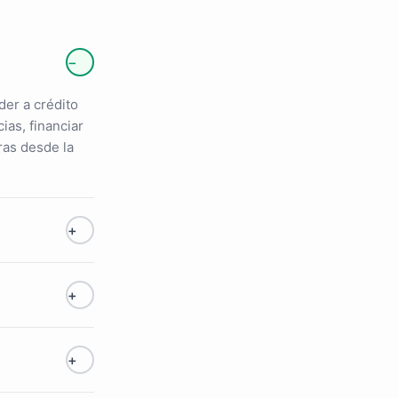
−
er a crédito
ias, financiar
ras desde la
+
+
+