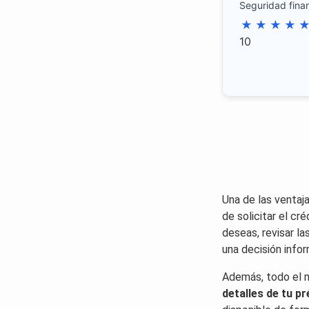
Seguridad fina
★
★
★
★
10
Una de las ventaj
de solicitar el cré
deseas, revisar l
una decisión infor
Además, todo el m
detalles de tu p