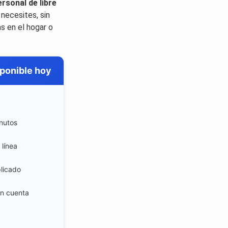
sonal de libre
 necesites, sin
as en el hogar o
ponible hoy
nutos
 línea
licado
en cuenta