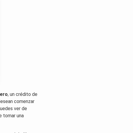
gero
, un crédito de
 desean comenzar
 puedes ver de
de tomar una