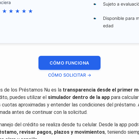
nciera
Sujeto a evaluació
★
★
★
★
★
★
Disponible para 
edad
CÓMO FUNCIONA
CÓMO SOLICITAR →
as de los Préstamos Nu es la
transparencia desde el primer 
dito, puedes utilizar el
simulador dentro de la app
para calcula
as cuotas aproximadas y entender las condiciones del préstamo.
mada antes de continuar con la solicitud.
anejo del crédito se realiza desde tu celular. Desde la app pod
réstamo, revisar pagos, plazos y movimientos
, teniendo siem