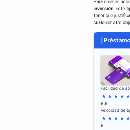
Para quienes nec
inversión
. Este t
tener que justific
cualquier otro obj
Préstamo
Facilidad de a
★
★
★
★
8.8
Velocidad de a
★
★
★
★
9