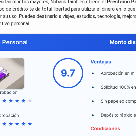
esitan montos mayores, Nubank también ofrece el
Préstamo Per
ipo de crédito te da total libertad para utilizar el dinero en lo que
ar su uso. Puedes destinarlo a viajes, estudios, tecnología, mejor
etivo personal.
 Personal
Monto dis
Ventajas
9.7
Aprobación en mi
Solicitud 100% en
probación
★
★
★
★
★
★
Sin papeleo comp
Depósito rápido 
probación
★
★
★
★
★
★
Condiciones