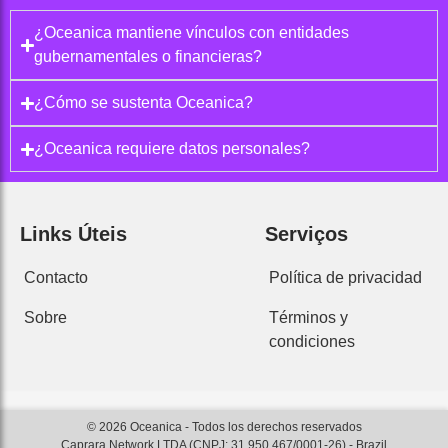
¿Oceanica mantiene vínculos con entidades
gubernamentales o financieras?
¿Cómo se sustenta Oceanica?
¿Oceanica requiere datos personales?
Links Úteis
Serviços
Contacto
Política de privacidad
Sobre
Términos y
condiciones
© 2026 Oceanica - Todos los derechos reservados
Caprara Network LTDA (CNPJ: 31.950.467/0001-26) - Brazil