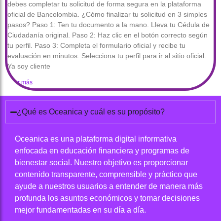
debes completar tu solicitud de forma segura en la plataforma
oficial de Bancolombia. ¿Cómo finalizar tu solicitud en 3 simples
pasos? Paso 1: Ten tu documento a la mano. Lleva tu Cédula de
Ciudadanía original. Paso 2: Haz clic en el botón correcto según
tu perfil. Paso 3: Completa el formulario oficial y recibe tu
evaluación en minutos. Selecciona tu perfil para ir al sitio oficial:
Ya soy cliente
Leer más
¿Qué es Oceanica y cuál es su propósito?
Oceanica es una plataforma digital informativa
enfocada en educación financiera y programas de
bienestar social. Nuestro objetivo es proporcionar
contenido transparente, comprensible y práctico que
ayude a nuestros usuarios a entender de manera más
profunda los asuntos económicos y tomar decisiones
mejor fundamentadas en su día a día.