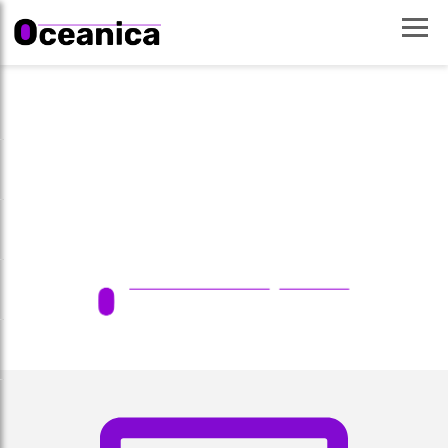
SU ANÁLISIS DE
CRÉDITO
Te ayudamos diariamente con noticias, reseñas e
información importante sobre bancos, tarjetas y
educación financiera.